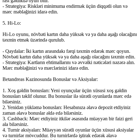
rast gəldikdə oyun bitir.
- Strategiya: Riskləri minimuma endirmək üçün diqqətli olun və
mərc məbləğinizi idarə edin.
5. Hi-Lo:
Hi-Lo oyunu, növbəti kartın daha yüksək və ya daha aşağı olacağını
təxmin etmək üzərində qurulub.
- Qaydalar: İki kartın arasındakı fərqi təxmin edərək mərc qoyun.
Növbəti kartın daha yüksək və ya daha aşağı olacağını təxmin edin.
- Strategiya: Kartların ehtimallarını və əvvəlki nəticələri nəzərə alın.
Mərc məbləğinizi və mərclərinizi idarə edin.
Betandreas Kazinosunda Bonuslar və Aksiyalar:
1. Xoş gəldin bonusları: Yeni oyunçular üçün xüsusi xoş gəldin
bonusları təklif olunur. Bu bonuslar ilə sürətli oyunlarda mərc edə
bilərsiniz.
2. Yenidən yükləmə bonusları: Hesabınıza əlavə depozit etdiyiniz
zaman əlavə bonuslar əldə edə bilərsiniz.
3. Cashback: Mərc etdiyiniz itkilər əsasında müəyyən bir faizi geri
ala bilərsiniz.
4. Turnir aksiyaları: Müəyyən sürətli oyunlar üçün xüsusi aksiyalar
və turnirlər mövcuddur. Bu turnirlərdə iştirak edərək əlavə