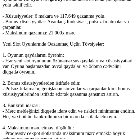
yolu təklif edir.
- Xüsusiyyətlər: 6 makara və 117,649 qazanma yolu.
- Bonus xüsusiyyətlər: Avanlanş funksiyası, pulsuz fırlatmalar və
çarpanlar.
- Maksimum qazanma: 21,000x mərc.
Yeni Slot Oyunlarında Qazanmaq Üçün Tövsiyələr:
1. Oyunun qaydalarını öyrənin:
- Hər yeni slot oyununun özünəməxsus qaydaları və xüsusiyyətləri
var. Oyuna başlamazdan əvvəl qaydaları və ödəmə cədvəlini
diqqətlə öyrənin.
2. Bonus xüsusiyyətlərdən istifadə edin:
- Pulsuz fırlatmalar, genişlənən simvollar və çarpanlar kimi bonus
xüsusiyyətlərindən istifadə edərək qazanma şansınızı artırın.
3. Bankroll idarəsi:
- Mərc məbləğinizi diqqətlə idarə edin və riskləri minimuma endirin.
Heç vaxt bütün bankrollunuzu bir mərcdə istifadə etməyin.
4. Maksimum mərc etməyi düşünün:
- Proqressiv cekpot slotlarında maksimum mərc etməklə böyük
cekpot qazanma şansınızı artırın.