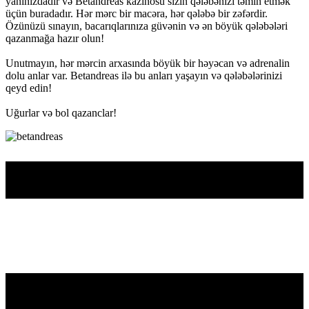
yanınızdadır və Betandreas kazinosu sizin qələbənizi təmin etmək
üçün buradadır. Hər mərc bir macəra, hər qələbə bir zəfərdir.
Özünüzü sınayın, bacarıqlarınıza güvənin və ən böyük qələbələri
qazanmağa hazır olun!
Unutmayın, hər mərcin arxasında böyük bir həyəcan və adrenalin
dolu anlar var. Betandreas ilə bu anları yaşayın və qələbələrinizi
qeyd edin!
Uğurlar və bol qazanclar!