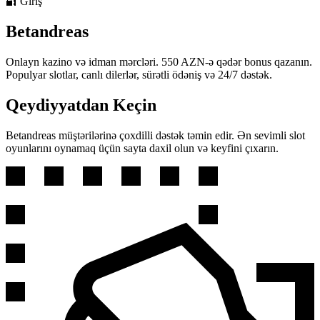
🔐 Giriş
Betandreas
Onlayn kazino və idman mərcləri. 550 AZN-ə qədər bonus qazanın.
Populyar slotlar, canlı dilerlər, sürətli ödəniş və 24/7 dəstək.
Qeydiyyatdan Keçin
Betandreas müştərilərinə çoxdilli dəstək təmin edir. Ən sevimli slot
oyunlarını oynamaq üçün sayta daxil olun və keyfini çıxarın.