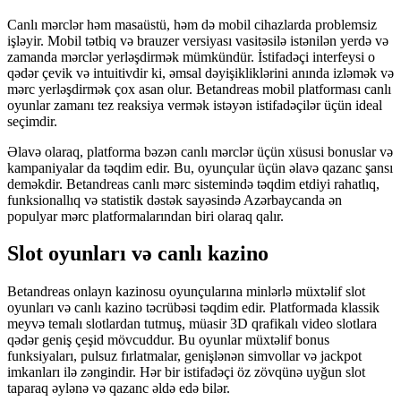
Canlı mərclər həm masaüstü, həm də mobil cihazlarda problemsiz
işləyir. Mobil tətbiq və brauzer versiyası vasitəsilə istənilən yerdə və
zamanda mərclər yerləşdirmək mümkündür. İstifadəçi interfeysi o
qədər çevik və intuitivdir ki, əmsal dəyişikliklərini anında izləmək və
mərc yerləşdirmək çox asan olur. Betandreas mobil platforması canlı
oyunlar zamanı tez reaksiya vermək istəyən istifadəçilər üçün ideal
seçimdir.
Əlavə olaraq, platforma bəzən canlı mərclər üçün xüsusi bonuslar və
kampaniyalar da təqdim edir. Bu, oyunçular üçün əlavə qazanc şansı
deməkdir. Betandreas canlı mərc sistemində təqdim etdiyi rahatlıq,
funksionallıq və statistik dəstək sayəsində Azərbaycanda ən
populyar mərc platformalarından biri olaraq qalır.
Slot oyunları və canlı kazino
Betandreas onlayn kazinosu oyunçularına minlərlə müxtəlif slot
oyunları və canlı kazino təcrübəsi təqdim edir. Platformada klassik
meyvə temalı slotlardan tutmuş, müasir 3D qrafikalı video slotlara
qədər geniş çeşid mövcuddur. Bu oyunlar müxtəlif bonus
funksiyaları, pulsuz fırlatmalar, genişlənən simvollar və jackpot
imkanları ilə zəngindir. Hər bir istifadəçi öz zövqünə uyğun slot
taparaq əylənə və qazanc əldə edə bilər.