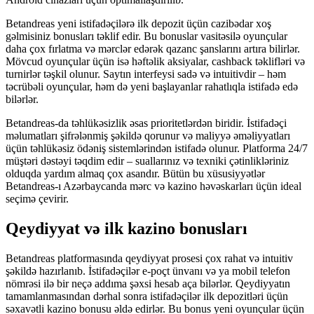
Betandreas yeni istifadəçilərə ilk depozit üçün cazibədar xoş
gəlmisiniz bonusları təklif edir. Bu bonuslar vasitəsilə oyunçular
daha çox fırlatma və mərclər edərək qazanc şanslarını artıra bilirlər.
Mövcud oyunçular üçün isə həftəlik aksiyalar, cashback təklifləri və
turnirlər təşkil olunur. Saytın interfeysi sadə və intuitivdir – həm
təcrübəli oyunçular, həm də yeni başlayanlar rahatlıqla istifadə edə
bilərlər.
Betandreas-da təhlükəsizlik əsas prioritetlərdən biridir. İstifadəçi
məlumatları şifrələnmiş şəkildə qorunur və maliyyə əməliyyatları
üçün təhlükəsiz ödəniş sistemlərindən istifadə olunur. Platforma 24/7
müştəri dəstəyi təqdim edir – suallarınız və texniki çətinlikləriniz
olduqda yardım almaq çox asandır. Bütün bu xüsusiyyətlər
Betandreas-ı Azərbaycanda mərc və kazino həvəskarları üçün ideal
seçimə çevirir.
Qeydiyyat və ilk kazino bonusları
Betandreas platformasında qeydiyyat prosesi çox rahat və intuitiv
şəkildə hazırlanıb. İstifadəçilər e-poçt ünvanı və ya mobil telefon
nömrəsi ilə bir neçə addıma şəxsi hesab aça bilərlər. Qeydiyyatın
tamamlanmasından dərhal sonra istifadəçilər ilk depozitləri üçün
səxavətli kazino bonusu əldə edirlər. Bu bonus yeni oyunçular üçün