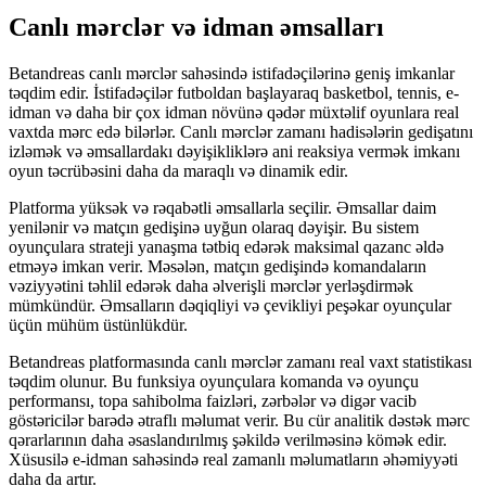
Canlı mərclər və idman əmsalları
Betandreas canlı mərclər sahəsində istifadəçilərinə geniş imkanlar
təqdim edir. İstifadəçilər futboldan başlayaraq basketbol, tennis, e-
idman və daha bir çox idman növünə qədər müxtəlif oyunlara real
vaxtda mərc edə bilərlər. Canlı mərclər zamanı hadisələrin gedişatını
izləmək və əmsallardakı dəyişikliklərə ani reaksiya vermək imkanı
oyun təcrübəsini daha da maraqlı və dinamik edir.
Platforma yüksək və rəqabətli əmsallarla seçilir. Əmsallar daim
yenilənir və matçın gedişinə uyğun olaraq dəyişir. Bu sistem
oyunçulara strateji yanaşma tətbiq edərək maksimal qazanc əldə
etməyə imkan verir. Məsələn, matçın gedişində komandaların
vəziyyətini təhlil edərək daha əlverişli mərclər yerləşdirmək
mümkündür. Əmsalların dəqiqliyi və çevikliyi peşəkar oyunçular
üçün mühüm üstünlükdür.
Betandreas platformasında canlı mərclər zamanı real vaxt statistikası
təqdim olunur. Bu funksiya oyunçulara komanda və oyunçu
performansı, topa sahibolma faizləri, zərbələr və digər vacib
göstəricilər barədə ətraflı məlumat verir. Bu cür analitik dəstək mərc
qərarlarının daha əsaslandırılmış şəkildə verilməsinə kömək edir.
Xüsusilə e-idman sahəsində real zamanlı məlumatların əhəmiyyəti
daha da artır.