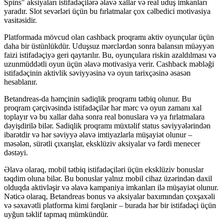
Spins" aksiyaları istifadəçilərə əlavə xallar və real uduş imkanları
yaradır. Slot sevərləri üçün bu fırlatmalar çox cəlbedici motivasiya
vasitəsidir.
Platformada mövcud olan cashback proqramı aktiv oyunçular üçün
daha bir üstünlükdür. Uduşsuz mərclərdən sonra balansın müəyyən
faizi istifadəçiyə geri qaytarılır. Bu, oyunçulara riskin azaldılması və
uzunmüddətli oyun üçün əlavə motivasiya verir. Cashback məbləği
istifadəçinin aktivlik səviyyəsinə və oyun tarixçəsinə əsasən
hesablanır.
Betandreas-da həmçinin sadiqlik proqramı tətbiq olunur. Bu
proqram çərçivəsində istifadəçilər hər mərc və oyun zamanı xal
toplayır və bu xallar daha sonra real bonuslara və ya fırlatmalara
dəyişdirilə bilər. Sadiqlik proqramı müxtəlif status səviyyələrindən
ibarətdir və hər səviyyə əlavə imtiyazlarla müşayiət olunur –
məsələn, sürətli çıxarışlar, eksklüziv aksiyalar və fərdi menecer
dəstəyi.
Əlavə olaraq, mobil tətbiq istifadəçiləri üçün eksklüziv bonuslar
təqdim oluna bilər. Bu bonuslar yalnız mobil cihaz üzərindən daxil
olduqda aktivləşir və əlavə kampaniya imkanları ilə müşayiət olunur.
Nəticə olaraq, Betandreas bonus və aksiyalar baxımından çoxşaxəli
və səxavətli platforma kimi fərqlənir – burada hər bir istifadəçi üçün
uyğun təklif tapmaq mümkündür.