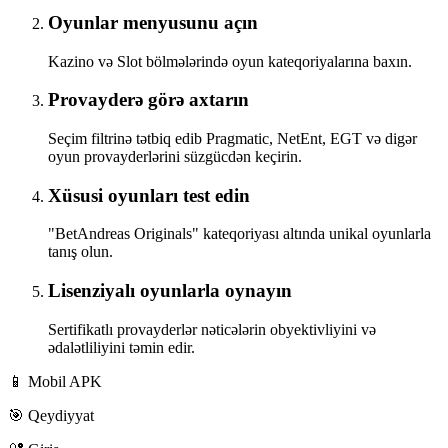
Oyunlar menyusunu açın
Kazino və Slot bölmələrində oyun kateqoriyalarına baxın.
Provayderə görə axtarın
Seçim filtrinə tətbiq edib Pragmatic, NetEnt, EGT və digər
oyun provayderlərini süzgücdən keçirin.
Xüsusi oyunları test edin
"BetAndreas Originals" kateqoriyası altında unikal oyunlarla
tanış olun.
Lisenziyalı oyunlarla oynayın
Sertifikatlı provayderlər nəticələrin obyektivliyini və
ədalətliliyini təmin edir.
📱 Mobil APK
🎯 Qeydiyyat