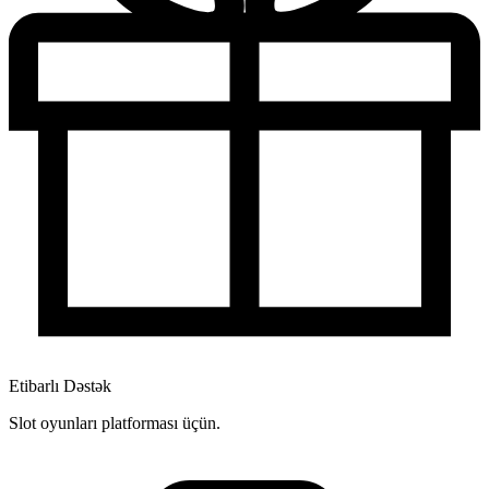
Etibarlı Dəstək
Slot oyunları platforması üçün.