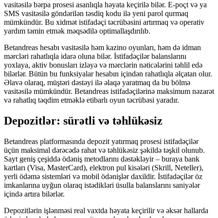
vasitəsilə bərpa prosesi asanlıqla həyata keçirilə bilər. E-poçt və ya
SMS vasitəsilə göndərilən təsdiq kodu ilə yeni parol qurmaq
mümkündür. Bu xidmət istifadəçi təcrübəsini artırmaq və operativ
yardım təmin etmək məqsədilə optimallaşdırılıb.
Betandreas hesabı vasitəsilə həm kazino oyunları, həm də idman
mərcləri rahatlıqla idarə oluna bilər. İstifadəçilər balanslarını
yoxlaya, aktiv bonusları izləyə və mərclərin nəticələrini təhlil edə
bilərlər. Bütün bu funksiyalar hesabın içindən rahatlıqla əlçatan olur.
Əlavə olaraq, müştəri dəstəyi ilə əlaqə yaratmaq da bu bölmə
vasitəsilə mümkündür. Betandreas istifadəçilərinə maksimum nəzarət
və rahatlıq təqdim etməklə etibarlı oyun təcrübəsi yaradır.
Depozitlər: sürətli və təhlükəsiz
Betandreas platformasında depozit yatırmaq prosesi istifadəçilər
üçün maksimal dərəcədə rahat və təhlükəsiz şəkildə təşkil olunub.
Sayt geniş çeşiddə ödəniş metodlarını dəstəkləyir – buraya bank
kartları (Visa, MasterCard), elektron pul kisələri (Skrill, Neteller),
yerli ödəmə sistemləri və mobil ödənişlər daxildir. İstifadəçilər öz
imkanlarına uyğun olaraq istədikləri üsulla balanslarını saniyələr
içində artıra bilərlər.
Depozitlərin işlənməsi real vaxtda həyata keçirilir və əksər hallarda