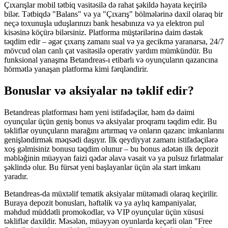
Çıxarışlar mobil tətbiq vasitəsilə də rahat şəkildə həyata keçirilə
bilər. Tətbiqdə "Balans" və ya "Çıxarış" bölmələrinə daxil olaraq bir
neçə toxunuşla uduşlarınızı bank hesabınıza və ya elektron pul
kisəsinə köçürə bilərsiniz. Platforma müştərilərinə daim dəstək
təqdim edir – əgər çıxarış zamanı sual və ya gecikmə yaranarsa, 24/7
mövcud olan canlı çat vasitəsilə operativ yardım mümkündür. Bu
funksional yanaşma Betandreas-ı etibarlı və oyunçuların qazancına
hörmətlə yanaşan platforma kimi fərqləndirir.
Bonuslar və aksiyalar nə təklif edir?
Betandreas platforması həm yeni istifadəçilər, həm də daimi
oyunçular üçün geniş bonus və aksiyalar proqramı təqdim edir. Bu
təkliflər oyunçuların marağını artırmaq və onların qazanc imkanlarını
genişləndirmək məqsədi daşıyır. İlk qeydiyyat zamanı istifadəçilərə
xoş gəlmisiniz bonusu təqdim olunur – bu bonus adətən ilk depozit
məbləğinin müəyyən faizi qədər əlavə vəsait və ya pulsuz fırlatmalar
şəklində olur. Bu fürsət yeni başlayanlar üçün əla start imkanı
yaradır.
Betandreas-da müxtəlif tematik aksiyalar mütəmadi olaraq keçirilir.
Buraya depozit bonusları, həftəlik və ya aylıq kampaniyalar,
məhdud müddətli promokodlar, və VIP oyunçular üçün xüsusi
təkliflər daxildir. Məsələn, müəyyən oyunlarda keçərli olan "Free