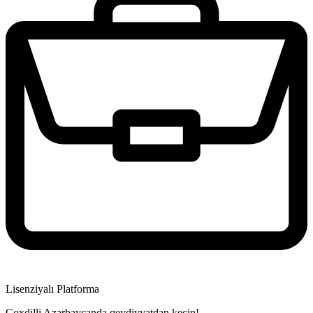
Lisenziyalı Platforma
Çoxdilli Azərbaycanda qeydiyyatdan keçin!