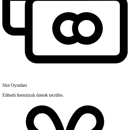
Slot Oyunları
Etibarlı lisenziyalı dəstək təcrübə.